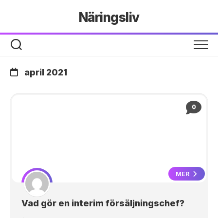
Hoppa
Näringsliv
till
innehåll
april 2021
0
MER
Vad gör en interim försäljningschef?