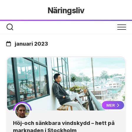
Hoppa
Näringsliv
till
innehåll
januari 2023
MER
Höj-och sänkbara vindskydd – hett på
marknaden i Stockholm