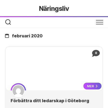
Hoppa
Näringsliv
till
innehåll
februari 2020
0
MER
Förbättra ditt ledarskap i Göteborg