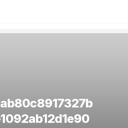
9ab80c8917327b
1092ab12d1e90