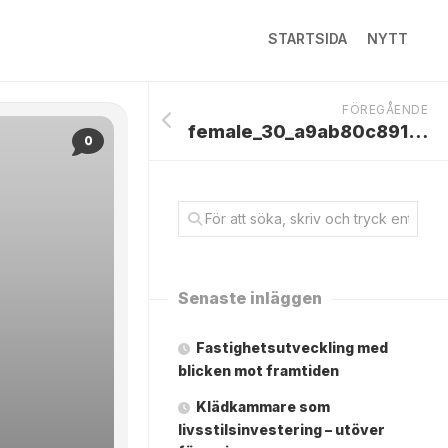
STARTSIDA
NYTT
FÖREGÅENDE
female_30_a9ab80c8917327b598d4ad8f8e1092ab12d1e90b
0
Senaste inläggen
Fastighetsutveckling med
blicken mot framtiden
Klädkammare som
livsstilsinvestering – utöver