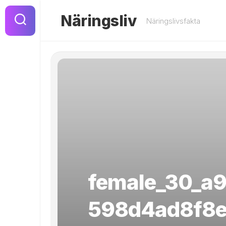
Hoppa
till
Näringsliv
Näringslivsfakta
innehåll
female_30_a
598d4ad8f8e